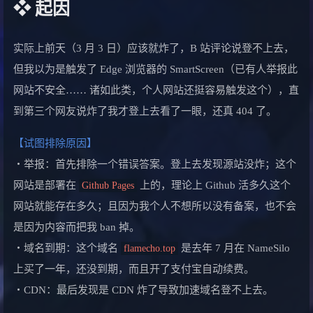
❖ 起因
实际上前天（3 月 3 日）应该就炸了，B 站评论说登不上去，
但我以为是触发了 Edge 浏览器的 SmartScreen（已有人举报此
网站不安全…… 诸如此类，个人网站还挺容易触发这个），直
到第三个网友说炸了我才登上去看了一眼，还真 404 了。
【试图排除原因】
・举报：首先排除一个错误答案。登上去发现源站没炸；这个
网站是部署在
上的，理论上 Github 活多久这个
Github Pages
网站就能存在多久；且因为我个人不想所以没有备案，也不会
是因为内容而把我 ban 掉。
・域名到期：这个域名
是去年 7 月在 NameSilo
flamecho.top
上买了一年，还没到期，而且开了支付宝自动续费。
・CDN：最后发现是 CDN 炸了导致加速域名登不上去。