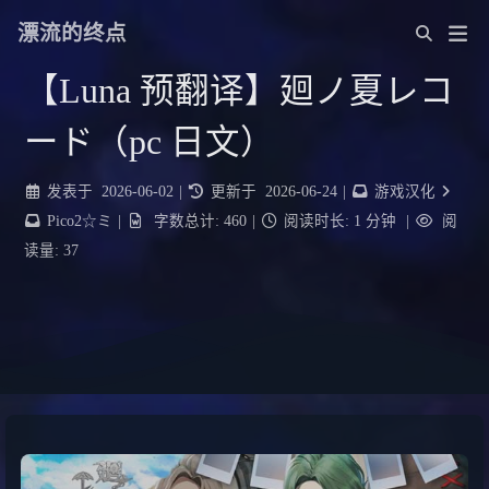
漂流的终点
【Luna 预翻译】廻ノ夏レコ
ード（pc 日文）
发表于
2026-06-02
|
更新于
2026-06-24
|
游戏汉化
Pico2☆ミ
|
字数总计:
460
|
阅读时长:
1 分钟
|
阅
读量:
37