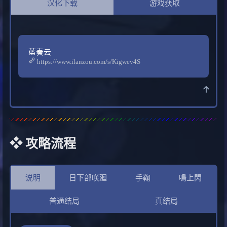
汉化下载
游戏获取
蓝奏云
https://www.ilanzou.com/s/Kigwev4S
❖ 攻略流程
说明
日下部咲廻
手鞠
鳴上閃
普通结局
真结局