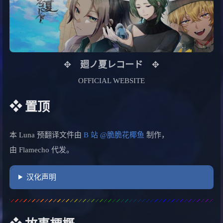
✥
廻ノ夏レコード
✥
OFFICIAL WEBSITE
❖ 置顶
本 Luna 预翻译文件由
B 站 @脆脆花椰鱼
制作，
由 Flamecho 代发。
汉化声明