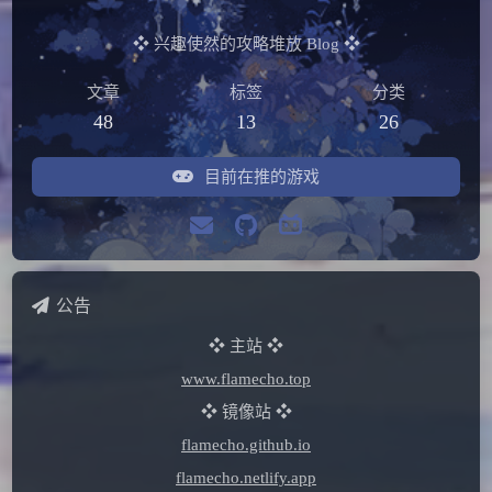
❖ 兴趣使然的攻略堆放 Blog ❖
文章
标签
分类
48
13
26
目前在推的游戏
公告
❖ 主站 ❖
www.flamecho.top
❖ 镜像站 ❖
flamecho.github.io
flamecho.netlify.app