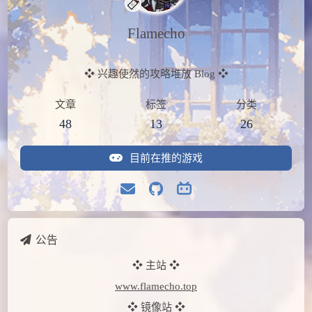
在读
银河帝国之刃
Flamecho
❖ 兴趣使然的攻略堆放 Blog ❖
文章
标签
分类
48
13
26
目前在推的游戏
公告
❖ 主站 ❖
www.flamecho.top
❖ 镜像站 ❖