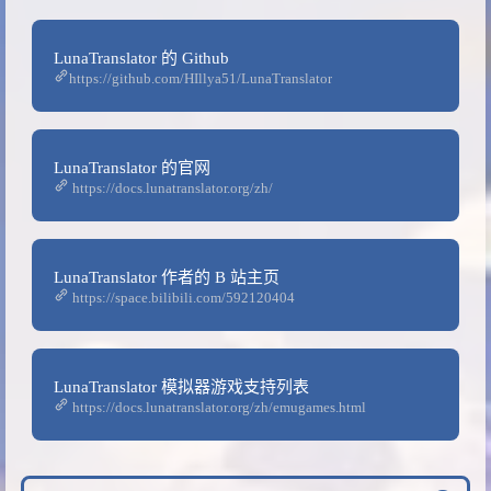
LunaTranslator 的 Github
https://github.com/HIllya51/LunaTranslator
LunaTranslator 的官网
https://docs.lunatranslator.org/zh/
LunaTranslator 作者的 B 站主页
https://space.bilibili.com/592120404
LunaTranslator 模拟器游戏支持列表
https://docs.lunatranslator.org/zh/emugames.html