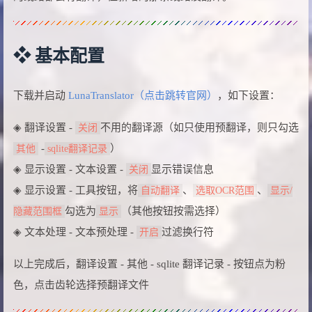
❖ 基本配置
下载并启动
LunaTranslator（点击跳转官网）
，如下设置：
◈ 翻译设置 -
不用的翻译源（如只使用预翻译，则只勾选
关闭
-
）
其他
sqlite翻译记录
◈ 显示设置 - 文本设置 -
显示错误信息
关闭
◈ 显示设置 - 工具按钮，将
、
、
自动翻译
选取OCR范围
显示/
勾选为
（其他按钮按需选择）
隐藏范围框
显示
◈ 文本处理 - 文本预处理 -
过滤换行符
开启
以上完成后，翻译设置 - 其他 - sqlite 翻译记录 - 按钮点为粉
色，点击齿轮选择预翻译文件