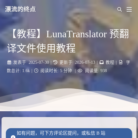
漂流的终点
【教程】LunaTranslator 预翻
译文件使用教程
发表于
2025-07-30
|
更新于
2026-07-13
|
教程
|
字
数总计:
1.6k
|
阅读时长:
5 分钟
|
阅读量:
938
如有问题，可下方评论区提问，或私信 B 站